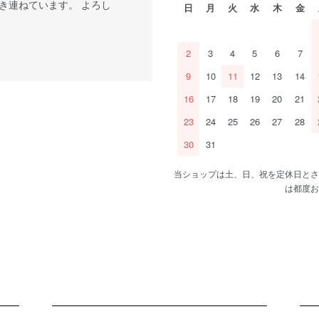
き連ねています。 よろし
日
月
火
水
木
金
2
3
4
5
6
7
9
10
11
12
13
14
16
17
18
19
20
21
23
24
25
26
27
28
30
31
当ショップは土、日、祝を定休日とさ
は都度お