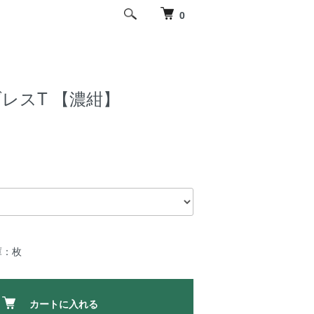
0
ブレスT 【濃紺】
庫：枚
カートに入れる