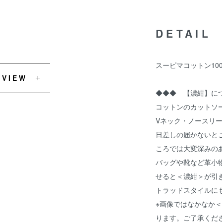
DETAIL
スーピマコットン10
EVIEW
◆◆◆ 【濃紺】に
コットンのカットソ
Vネック・ノースリ
日差しの届かないと
ころでは大変深みの
バッグや靴など革小
せると＜濃紺＞が引
トラッドスタイルに
※画像ではなかなか
ります。ご了承くだ