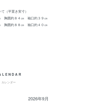
いて（平置き実寸）
１㎝ 胸囲約８４㎝ 袖口約３９㎝
２㎝ 胸囲約８８㎝ 袖口約４０㎝
ALENDAR
カレンダー
2026年9月