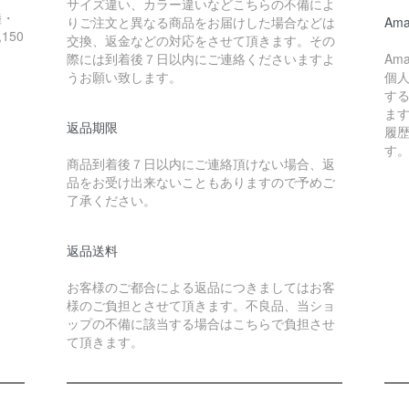
サイズ違い、カラー違いなどこちらの不備によ
陸・
りご注文と異なる商品をお届けした場合などは
Ama
150
交換、返金などの対応をさせて頂きます。その
際には到着後７日以内にご連絡くださいますよ
Am
うお願い致します。
個
す
ます
返品期限
履
す
商品到着後７日以内にご連絡頂けない場合、返
品をお受け出来ないこともありますので予めご
了承ください。
返品送料
お客様のご都合による返品につきましてはお客
様のご負担とさせて頂きます。不良品、当ショ
ップの不備に該当する場合はこちらで負担させ
て頂きます。