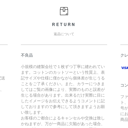
RETURN
返品について
不良品
ク
小規模の縫製会社で１枚ずつ丁寧に縫われてい
ます。コットンのカットソーという性質上、表
配送
記サイズや仕様に僅かながら個体差が生じうる
ことをご了承ください。また、カラーにつきま
コ
合、
してはご覧の画像により、実際のものと誤差が
生じる場合があります。出来るだけ実際に目に
フ
したイメージをお伝えできるようコメントに記
ト
しておりますので参考にして頂きますようお願
号
い致します。
に
お客様のご都合によるキャンセルや交換は致し
商
。
かねますが、万が一商品に欠陥があった場合、